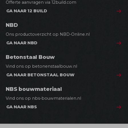
e
Offerte aanvragen via 12build.com
l
GA NAAR 12 BUILD
i
n
NBD
k
Ons productoverzicht op NBD-Online.nl
s
GA NAAR NBD
Betonstaal Bouw
Vind ons op betonenstaalbouw.nl
GA NAAR BETONSTAAL BOUW
NBS bouwmateriaal
Vind ons op nbs-bouwmaterialen.nl
GA NAAR NBS