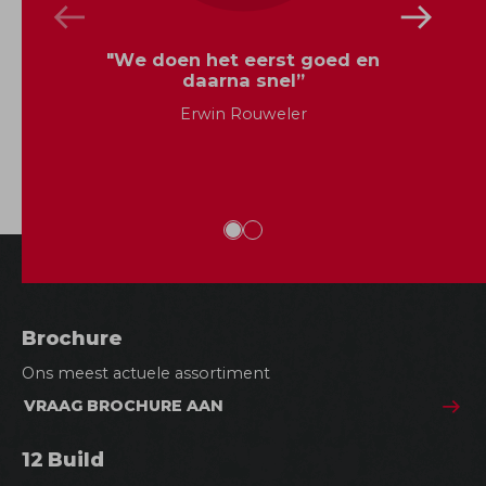
i
a
"We doen het eerst goed en
l
daarna snel”
Erwin Rouweler
H
a
Brochure
n
Ons meest actuele assortiment
d
VRAAG BROCHURE AAN
i
g
12 Build