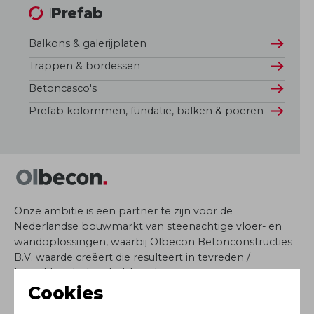
Prefab
Balkons & galerijplaten
Trappen & bordessen
Betoncasco's
Prefab kolommen, fundatie, balken & poeren
Onze ambitie is een partner te zijn voor de
Nederlandse bouwmarkt van steenachtige vloer- en
wandoplossingen, waarbij Olbecon Betonconstructies
B.V. waarde creëert die resulteert in tevreden /
betrokken belanghebbenden.
Cookies
info@olbecon.nl