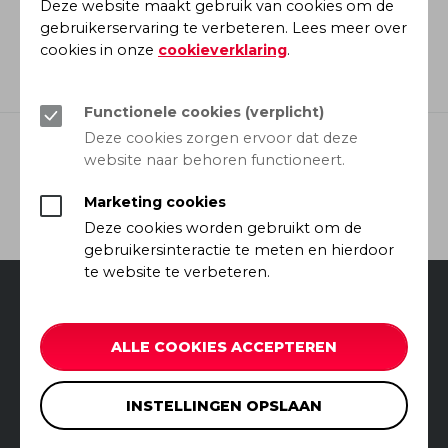
Deze website maakt gebruik van cookies om de
0573 - 22 23 00
gebruikerservaring te verbeteren. Lees meer over
cookies in onze
cookieverklaring
.
Bezoekadres
Stijgoord 8, 7241 XA Lochem
Functionele cookies (verplicht)
Deze cookies zorgen ervoor dat deze
website naar behoren functioneert.
© 2026 Olbecon Betonconstructies B.V.
Marketing cookies
AFSPRAAK MAKEN
Deze cookies worden gebruikt om de
gebruikersinteractie te meten en hierdoor
te website te verbeteren.
Algemene voorwaarden
Disclaimer
ALLE COOKIES ACCEPTEREN
Privacy
Cookie instellingen
Powered by
Brandeniers
&
Imitto
INSTELLINGEN OPSLAAN